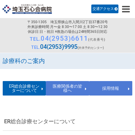
診療科のご案内
交通アクセス
病院紹介
〒350-1305
埼玉県狭山市入間川2丁目37番20号
医師・研修医採用
外来診療時間:月〜金 8:30〜17:00 土 8:30〜12:30
休診日:日・祝日 ※救急の場合は24時間365日対応
04
2953
6611
看護部
TEL.
(代表番号)
04
2953
9995
TEL.
(外来予約センター)
交通アクセス
診療科のご案内
ER総合診療セン
医療関係者の皆
採用情報
ターについて
様へ
ER総合診療センターについて