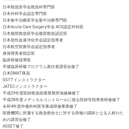
日本救急医学会救急科専門医
日本外科学会認定専門医
日本集中治療医学会集中治療専門医
日本Acute Care Surgery学会 ACS認定外科医
日本腹部救急医学会腹部救急認定医
日本急性血液浄化学会認定指導者
日本航空医療学会認定指導者
身体障害者指定医
臨床研修指導医
卒後臨床研修プログラム責任者講習会修了
日本DMAT隊員
SSTTインストラクター
JATECインストラクター
平成29年度医師救急医療業務実地修練修了
平成28年度メディカルコントロールに係る医師等指導者研修修了
令和4年度外傷外科医等養成研修事業修了
医療機関に所属する救急救命士に対する研修の講師となる人材のた
めの講習会修了
ASSET修了