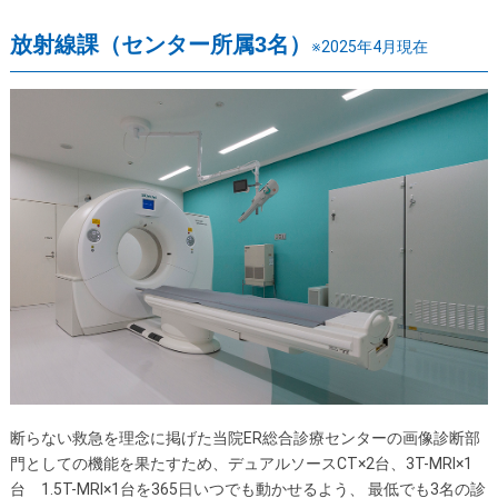
放射線課（センター所属3名）
※2025年4月現在
断らない救急を理念に掲げた当院ER総合診療センターの画像診断部
門としての機能を果たすため、デュアルソースCT×2台、3T-MRI×1
台 1.5T-MRI×1台を365日いつでも動かせるよう、 最低でも3名の診