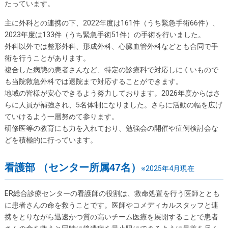
たっています。
主に外科との連携の下、2022年度は161件（うち緊急手術66件）、
2023年度は133件（うち緊急手術51件）の手術を行いました。
外科以外では整形外科、形成外科、心臓血管外科などとも合同で手
術を行うことがあります。
複合した病態の患者さんなど、特定の診療科で対応しにくいもので
も当院救急外科では退院まで対応することができます。
地域の皆様が安心できるよう努力しております。2026年度からはさ
らに人員が補強され、5名体制になりました。さらに活動の幅を広げ
ていけるよう一層努めて参ります。
研修医等の教育にも力を入れており、勉強会の開催や症例検討会な
どを積極的に行っています。
看護部 （センター所属47名）
※2025年4月現在
ER総合診療センターの看護師の役割は、救命処置を行う医師ととも
に患者さんの命を救うことです。医師やコメディカルスタッフと連
携をとりながら迅速かつ質の高いチーム医療を展開することで患者