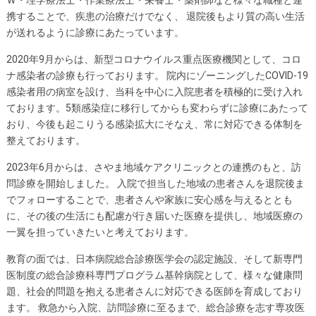
携することで、疾患の治療だけでなく、 退院後もより質の高い生活
が送れるように診療にあたっています。
2020年9月からは、新型コロナウイルス重点医療機関として、コロ
ナ感染者の診療も行っております。 院内にゾーニングしたCOVID-19
感染者用の病室を設け、当科を中心に入院患者を積極的に受け入れ
ております。5類感染症に移行してからも変わらずに診療にあたって
おり、今後も起こりうる感染拡大にそなえ、常に対応できる体制を
整えております。
2023年6月からは、さやま地域ケアクリニックとの連携のもと、訪
問診療を開始しました。 入院で担当した地域の患者さんを退院後ま
でフォローすることで、患者さんや家族に安心感を与えるととも
に、その後の生活にも配慮が行き届いた医療を提供し、地域医療の
一翼を担っていきたいと考えております。
教育の面では、日本病院総合診療医学会の認定施設、そして新専門
医制度の総合診療科専門プログラム基幹病院として、様々な健康問
題、社会的問題を抱える患者さんに対応できる医師を育成しており
ます。 救急から入院、訪問診療に至るまで、総合診療を志す専攻医