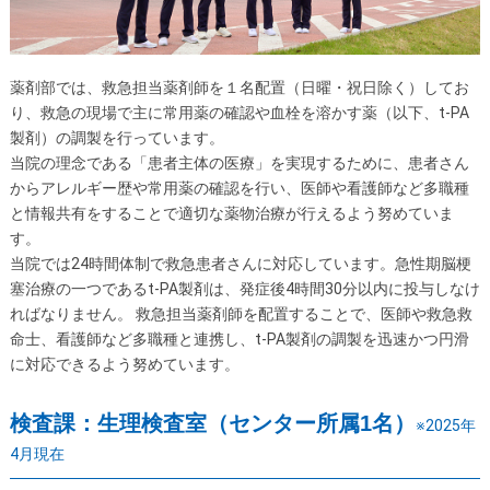
薬剤部では、救急担当薬剤師を１名配置（日曜・祝日除く）してお
り、救急の現場で主に常用薬の確認や血栓を溶かす薬（以下、t-PA
製剤）の調製を行っています。
当院の理念である「患者主体の医療」を実現するために、患者さん
からアレルギー歴や常用薬の確認を行い、医師や看護師など多職種
と情報共有をすることで適切な薬物治療が行えるよう努めていま
す。
当院では24時間体制で救急患者さんに対応しています。急性期脳梗
塞治療の一つであるt-PA製剤は、発症後4時間30分以内に投与しなけ
ればなりません。 救急担当薬剤師を配置することで、医師や救急救
命士、看護師など多職種と連携し、t-PA製剤の調製を迅速かつ円滑
に対応できるよう努めています。
検査課：生理検査室（センター所属1名）
※2025年
4月現在