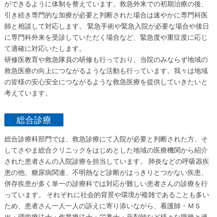
ができるように体制を整えています。救急外来での初期治療の後、
引き続き専門的な加療が必要と判断された場合は速やかに専門科医
師と相談して対応します。 緊急手術や緊急入院が必要な場合や後日
に専門科外来を受診していただく場合など、緊急度や重症度に応じ
て適確に対応いたします。
研修医教育や救急隊員の研修も行っており、当院のみならず地域の
救急医療の向上につながるような活動も行っています。我々は地域
の皆様の安心安全につながるような救急医療を提供していきたいと
考えています。
総合診療
総合診療科部門では、救急診療にて入院が必要と判断された方、そ
してさやま総合クリニックをはじめとした地域の医療機関から紹介
された患者さんの入院診療を担当しています。 肺炎などの呼吸器疾
患の他、糖尿病関連、不明熱など診断がはっきりとつかない疾患、
併存疾患が多く単一の診療科では対応が難しい患者さんの診療を行
っています。 それぞれに社会的背景や環境が複雑であることも多い
ため、患者さん一人一人の訴えに寄り添いながら、看護師・ＭＳ
Ｗ・理学療法士・作業療法士・栄養士・薬剤師など様々な職種と連