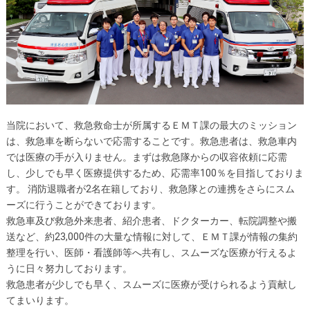
当院において、救急救命士が所属するＥＭＴ課の最大のミッション
は、救急車を断らないで応需することです。救急患者は、救急車内
では医療の手が入りません。まずは救急隊からの収容依頼に応需
し、少しでも早く医療提供するため、応需率100％を目指しておりま
す。 消防退職者が2名在籍しており、救急隊との連携をさらにスム
ーズに行うことができております。
救急車及び救急外来患者、紹介患者、ドクターカー、転院調整や搬
送など、約23,000件の大量な情報に対して、ＥＭＴ課が情報の集約
整理を行い、医師・看護師等へ共有し、スムーズな医療が行えるよ
うに日々努力しております。
救急患者が少しでも早く、スムーズに医療が受けられるよう貢献し
てまいります。