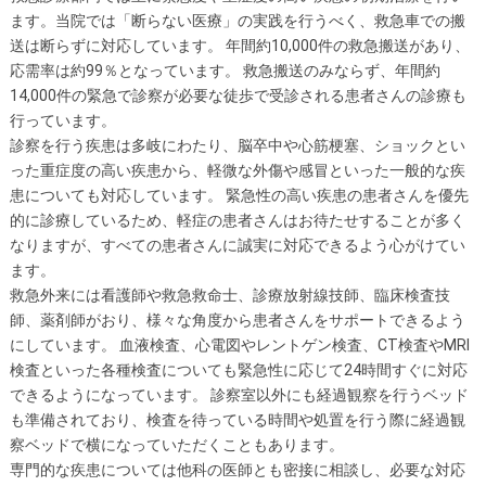
ます。当院では「断らない医療」の実践を行うべく、救急車での搬
送は断らずに対応しています。 年間約10,000件の救急搬送があり、
応需率は約99％となっています。 救急搬送のみならず、年間約
14,000件の緊急で診察が必要な徒歩で受診される患者さんの診療も
行っています。
診察を行う疾患は多岐にわたり、脳卒中や心筋梗塞、ショックとい
った重症度の高い疾患から、軽微な外傷や感冒といった一般的な疾
患についても対応しています。 緊急性の高い疾患の患者さんを優先
的に診療しているため、軽症の患者さんはお待たせすることが多く
なりますが、すべての患者さんに誠実に対応できるよう心がけてい
ます。
救急外来には看護師や救急救命士、診療放射線技師、臨床検査技
師、薬剤師がおり、様々な角度から患者さんをサポートできるよう
にしています。 血液検査、心電図やレントゲン検査、CT検査やMRI
検査といった各種検査についても緊急性に応じて24時間すぐに対応
できるようになっています。 診察室以外にも経過観察を行うベッド
も準備されており、検査を待っている時間や処置を行う際に経過観
察ベッドで横になっていただくこともあります。
専門的な疾患については他科の医師とも密接に相談し、必要な対応