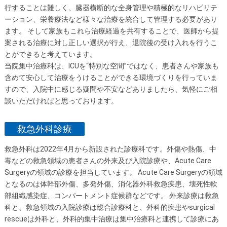
行することは難しく、臓器横断的な全身管理や積極的なリハビリテ
ーション、栄養療法など様々な治療を統合して管理する必要があり
ます。 そして家族もこれら治療経過を共有することで、医師から提
案される治療に対し正しい選択が行え、退院後の受け入れを行うこ
とができると考えています。
当院集中治療科は、ICUを“特別な空間”ではなく、患者さんや家族も
含めて安心して治療をうけることができる環境づくりを行っていま
すので、入院中に感じる疑問や不安などありましたら、気軽にご相
談いただければと思っております。
救急外科診療
救急外科は2022年4月から新設された診療科です。外傷や熱傷、中
毒などの救急領域の患者さんの外来及び入院診療や、Acute Care
Surgeryの領域の診療を担当しています。 Acute Care Surgeryの領域
となるのは体幹部外傷、多発外傷、消化器外科救急疾患、壊死性軟
部組織感染症、コンパートメント症候群などです。 外来診療は救急
科と、救急領域の入院診療は総合診療科と、外科的疾患やsurgical
rescueは外科と、外科的集中治療は集中治療科と連携して診療にあ