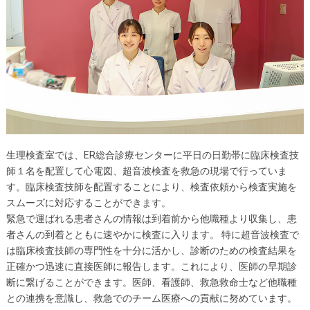
生理検査室では、ER総合診療センターに平日の日勤帯に臨床検査技
師１名を配置して心電図、超音波検査を救急の現場で行っていま
す。臨床検査技師を配置することにより、検査依頼から検査実施を
スムーズに対応することができます。
緊急で運ばれる患者さんの情報は到着前から他職種より収集し、患
者さんの到着とともに速やかに検査に入ります。 特に超音波検査で
は臨床検査技師の専門性を十分に活かし、診断のための検査結果を
正確かつ迅速に直接医師に報告します。これにより、医師の早期診
断に繋げることができます。医師、看護師、救急救命士など他職種
との連携を意識し、救急でのチーム医療への貢献に努めています。