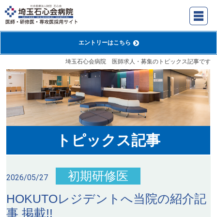
エントリー
はこちら
埼玉石心会病院 医師求人・募集のトピックス記事です
トピックス記事
初期研修医
2026/05/27
HOKUTOレジデントへ当院の紹介記
事 掲載!!