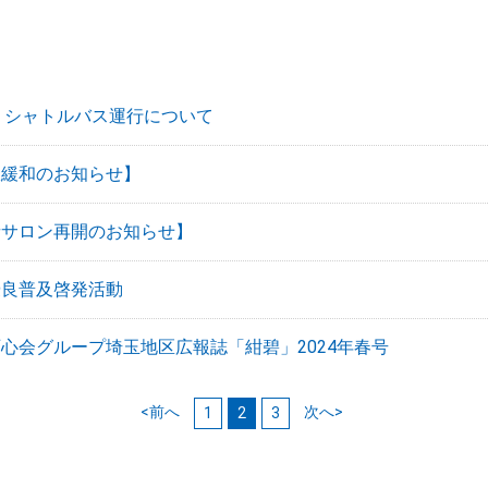
土)】シャトルバス運行について
限緩和のお知らせ】
者サロン再開のお知らせ】
優良普及啓発活動
心会グループ埼玉地区広報誌「紺碧」2024年春号
<前へ
次へ>
1
2
3