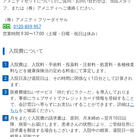
アメニティセットについてのご質問・お問い合わせは、当院スタッ
フ、または（株）アメニティへご連絡ください。
（株）アメニティ フリーダイヤル
0120-859-957
営業時間 9:30〜17:00（土曜・日曜・祝日は休み）
入院費について
入院費は、入院料・手術料・投薬料・注射料・処置料・各種検査
料などを健康保険法の定める料金にて算定します。
入院日及び退院日は、その時間に関係なく1日分として計算され
ます。
医療費後払いサービス「待たずにラク～だ」を導入しておりま
す。事前にウェブサイトでクレジットカード情報を登録すること
で、会計窓口へ寄らずにお支払いすることができます。詳細は
こ
ちら
をご確認ください。
月をまたぐ入院費の請求書は、原則、月末締め→翌月10日以
降、病室へお届けします。患者さんの状態により、ご登録住所に
請求書を郵送する場合もございます。入院中の精算、退院日一括
精算も可能です。