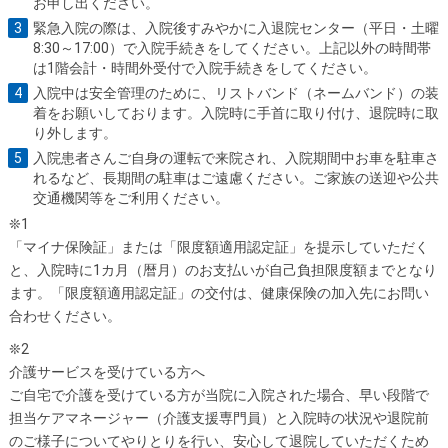
お申し出ください。
緊急入院の際は、入院後すみやかに入退院センター（平日・土曜
8:30～17:00）で入院手続きをしてください。上記以外の時間帯
は1階会計・時間外受付で入院手続きをしてください。
入院中は安全管理のために、リストバンド（ネームバンド）の装
着をお願いしております。入院時に手首に取り付け、退院時に取
り外します。
入院患者さんご自身の運転で来院され、入院期間中お車を駐車さ
れるなど、長期間の駐車はご遠慮ください。ご家族の送迎や公共
交通機関等をご利用ください。
❊1
「マイナ保険証」または「限度額適用認定証」を提示していただく
と、入院時に1カ月（暦月）のお支払いが自己負担限度額までとなり
ます。「限度額適用認定証」の交付は、健康保険の加入先にお問い
合わせください。
❊2
介護サービスを受けている方へ
ご自宅で介護を受けている方が当院に入院された場合、早い段階で
担当ケアマネージャー（介護支援専門員）と入院時の状況や退院前
のご様子についてやりとりを行い、安心して退院していただくため