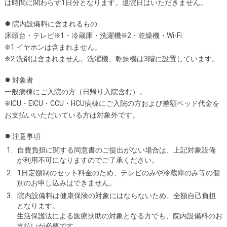
は時間に関わらず1日分となります。退院日はいただきません。
●
院内設備料に含まれるもの
床頭台・テレビ❊1・冷蔵庫・洗濯機❊2・乾燥機・Wi-Fi
❊1 イヤホンは含まれません。
❊2 洗剤は含まれません。洗濯機、乾燥機は3階に設置しています。
●
対象者
一般病棟にご入院の方（日帰り入院含む）。
❊ICU・EICU・CCU・HCU病棟にご入院の方および差額ベッド代金を
お支払いいただいている方は対象外です。
●
注意事項
自費負担に関する同意書のご提出がない場合は、上記対象設備
が利用不可になりますのでご了承ください。
1日定額制のセット料金のため、テレビのみや冷蔵庫のみ等の個
別のお申し込みはできません。
院内設備料は健康保険の対象にはならないため、全額自己負担
となります。
生活保護法による医療扶助の対象となる方でも、院内設備料のお
支払いが必要です。