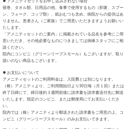
●
アメニティセットをお申し込みされない場合
寝巻、タオル類、日用品の他、食事で使用するもの（割箸、スプー
ン、フォーク、コップ類）、紙おむつも含め、病院からの提供はあ
りません。患者さん（ご家族）でご用意いただきますようお願いい
たします。
「アメニティセットのご案内」に掲載されている品名を参考にご用
意いただき、その他必要なものにつきましては病棟スタッフにご相
談ください。
院内にコンビニ（グリーンリーブスモール）もございますが、取り
扱いのない商品もございます。
●
お支払いについて
アメニティセットのご利用料金は、入院費とは別になります。
（株）アメニティより、ご利用開始日より30日毎（月１回）または
終了日締にて、締日後約３週間前後に請求書を請求書送付先に郵送
いたします。指定のコンビニ、または郵便局にてお支払いくださ
い。
院内では（株）アメニティより郵送された請求書をご用意の上、コ
ンビニ（グリーンリーブスモール）のみお支払いできます。