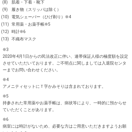
肌着・下着・靴下
履き物（スリッパは除く）
電気シェーバー（ひげ剃り）❊4
常用薬・お薬手帳❊5
時計❊6
不織布マスク
❊3
2020年4月1日からの民法改正に伴い、連帯保証人様の極度額を設定
させていただいております。ご不明点に関しましては入退院センタ
ーまでお問い合わせください。
❊4
アメニティセットにＴ字かみそりは含まれております。
❊5
持参された常用薬やお薬手帳は、病状等により、一時的に預からせ
ていただくことがあります。
❊6
病室には時計がないため、必要な方はご用意いただきますようお願