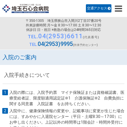
診療科のご案内
交通アクセス
病院紹介
〒350-1305
埼玉県狭山市入間川2丁目37番20号
医師・研修医採用
外来診療時間:月〜金 8:30〜17:00 土 8:30〜12:30
休診日:日・祝日 ※救急の場合は24時間365日対応
04
2953
6611
看護部
TEL.
(代表番号)
04
2953
9995
TEL.
(外来予約センター)
交通アクセス
入院のご案内
入院手続きについて
入院の際には、入院予約票 マイナ保険証または資格確認書、医
療受給者証、限度額適用認定証❊1 介護保険証❊2 自費負担に
関する同意書 入院証書 をお持ちください。
入院中に、健康保険情報の変更や、記載事項に変更が生じた場合
には、すみやかに入退院センター（平日・土曜8:30～17:00）に
お申し出ください。上記以外の時間帯は1階会計・時間外受付に