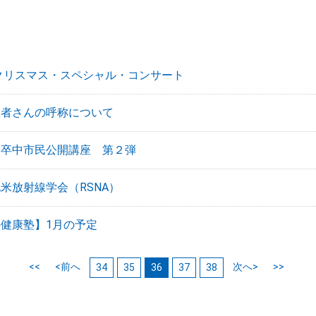
クリスマス・スペシャル・コンサート
患者さんの呼称について
脳卒中市民公開講座 第２弾
米放射線学会（RSNA）
健康塾】1月の予定
<<
<前へ
次へ>
>>
34
35
36
37
38