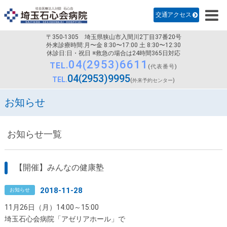
診療科のご案内
交通アクセス
病院紹介
〒350-1305
埼玉県狭山市入間川2丁目37番20号
医師・研修医採用
外来診療時間:月〜金 8:30〜17:00 土 8:30〜12:30
休診日:日・祝日 ※救急の場合は24時間365日対応
04
2953
6611
看護部
TEL.
(代表番号)
04
2953
9995
TEL.
(外来予約センター)
交通アクセス
お知らせ
お知らせ一覧
【開催】みんなの健康塾
2018-11-28
お知らせ
11月26日（月）14:00～15:00
埼玉石心会病院「アゼリアホール」で