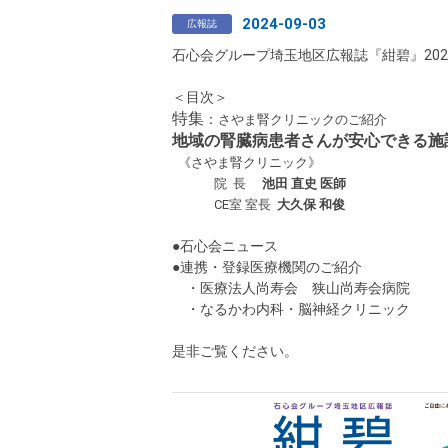
2024-09-03
広報誌
石心会グループ埼玉地区広報誌『紺碧』20
＜目次＞
特集
：
さやま腎クリニックのご紹介
地域の腎臓病患者さんが安心できる施
《さやま腎クリニック》
院 長
池田 直史 医師
CE室 室長
大久保 和俊
●石心会ニュース
●連携・登録医療機関のご紹介
・医療法人尚寿会 狭山尚寿会病院
・なるかわ内科・脳神経クリニック
是非ご覧ください。