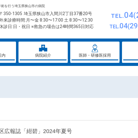
手術を行う埼玉県狭山市の病院
04
〒350-1305
埼玉県狭山市入間川2丁目37番20号
TEL.
外来診療時間:月〜金 8:30〜17:00 土 8:30〜12:30
04
29
TEL.
休診日:日・祝日 ※救急の場合は24時間365日対応
案内
病院紹介
医師・研修医採用
広報誌「紺碧」2024年夏号