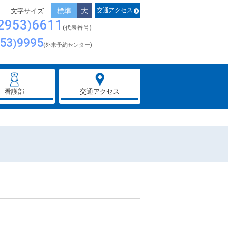
標準
大
交通アクセス
2953
6611
(代表番号)
53
9995
(外来予約センター)
看護部
交通アクセス