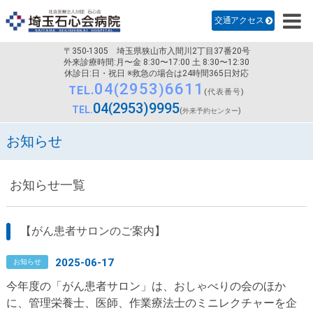
診療科のご案内
交通アクセス
病院紹介
〒350-1305
埼玉県狭山市入間川2丁目37番20号
医師・研修医採用
外来診療時間:月〜金 8:30〜17:00 土 8:30〜12:30
休診日:日・祝日 ※救急の場合は24時間365日対応
04
2953
6611
看護部
TEL.
(代表番号)
04
2953
9995
TEL.
(外来予約センター)
交通アクセス
お知らせ
お知らせ一覧
【がん患者サロンのご案内】
2025-06-17
お知らせ
今年度の「がん患者サロン」は、おしゃべりの会のほか
に、管理栄養士、医師、作業療法士のミニレクチャーを企