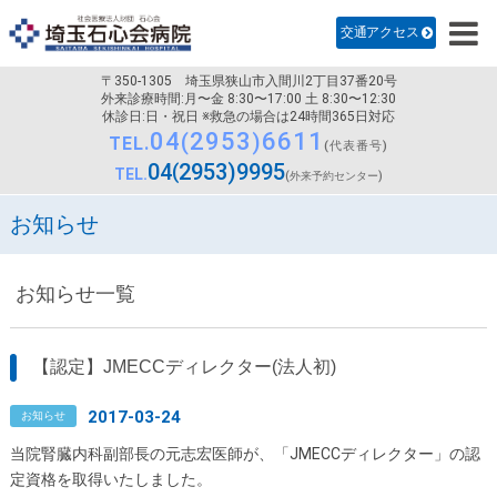
診療科のご案内
交通アクセス
病院紹介
〒350-1305
埼玉県狭山市入間川2丁目37番20号
医師・研修医採用
外来診療時間:月〜金 8:30〜17:00 土 8:30〜12:30
休診日:日・祝日 ※救急の場合は24時間365日対応
04
2953
6611
看護部
TEL.
(代表番号)
04
2953
9995
TEL.
(外来予約センター)
交通アクセス
お知らせ
お知らせ一覧
【認定】JMECCディレクター(法人初)
2017-03-24
お知らせ
当院腎臓内科副部長の元志宏医師が、「JMECCディレクター」の認
定資格を取得いたしました。