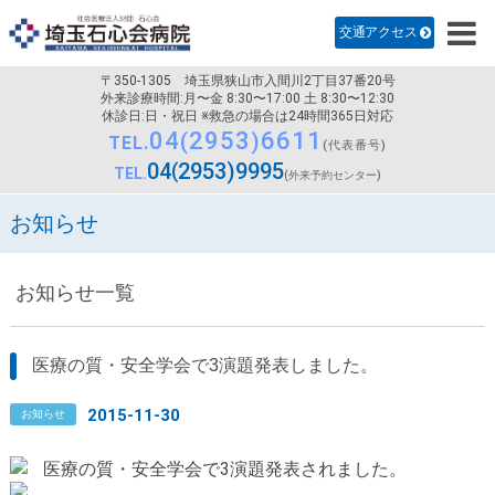
診療科のご案内
交通アクセス
病院紹介
〒350-1305
埼玉県狭山市入間川2丁目37番20号
医師・研修医採用
外来診療時間:月〜金 8:30〜17:00 土 8:30〜12:30
休診日:日・祝日 ※救急の場合は24時間365日対応
04
2953
6611
看護部
TEL.
(代表番号)
04
2953
9995
TEL.
(外来予約センター)
交通アクセス
お知らせ
お知らせ一覧
医療の質・安全学会で3演題発表しました。
2015-11-30
お知らせ
医療の質・安全学会で3演題発表されました。