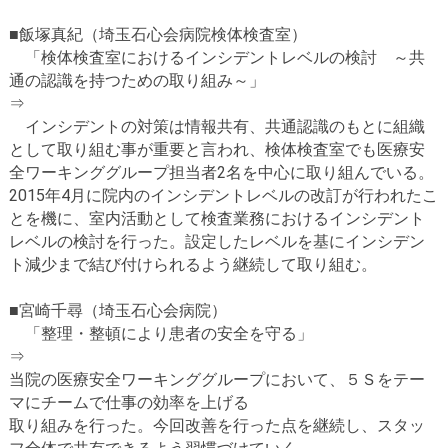
■飯塚真紀（埼玉石心会病院検体検査室）
「検体検査室におけるインシデントレベルの検討 ～共
通の認識を持つための取り組み～」
⇒
インシデントの対策は情報共有、共通認識のもとに組織
として取り組む事が重要と言われ、検体検査室でも医療安
全ワーキンググループ担当者2名を中心に取り組んでいる。
2015年4月に院内のインシデントレベルの改訂が行われたこ
とを機に、室内活動として検査業務におけるインシデント
レベルの検討を行った。設定したレベルを基にインシデン
ト減少まで結び付けられるよう継続して取り組む。
■宮崎千尋（埼玉石心会病院）
「整理・整頓により患者の安全を守る」
⇒
当院の医療安全ワーキンググループにおいて、５Ｓをテー
マにチームで仕事の効率を上げる
取り組みを行った。今回改善を行った点を継続し、スタッ