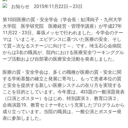
お知らせ 2015年11月22日～23日
第10回医療の質・安全学会（学会長：鮎澤純子・九州大学
大学院 医学研究院 医療経営・管理学講座）が平成27年
11月22・23日、幕張メッセで行われました。今学会のテー
マは「いまこそ。エビデンスに基づいた医療の安全、そし
て質～次なるステージに向けて～」です。埼玉石心会病院
からは3名の職員が、院内における医療安全ワーキンググル
ープ活動および自部署の医療安全活動を発表しました。
医療の質・安全学会は、多くの職種が医療の質・安全に関
する学術基盤の確立と発展に寄与し、もって患者本位の質
と安全を提供する新しい医療システムの在り方を実現する
ことを目的としています。今年度は、433題の一般演題発表
（口演とポスター）をはじめ、特別講演３、教育口演２、
企画演題19、教育セミナー8という充実したプログラムから
成り立っています。当院の職員は、一般公演とポスター発
表に参加しました。