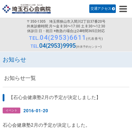
診療科のご案内
交通アクセス
病院紹介
〒350-1305
埼玉県狭山市入間川2丁目37番20号
医師・研修医採用
外来診療時間:月〜金 8:30〜17:00 土 8:30〜12:30
休診日:日・祝日 ※救急の場合は24時間365日対応
04
2953
6611
看護部
TEL.
(代表番号)
04
2953
9995
TEL.
(外来予約センター)
交通アクセス
お知らせ
お知らせ一覧
【石心会健康塾2月の予定が決定しました】
2016-01-20
イベント
石心会健康塾2月の予定が決定しました。