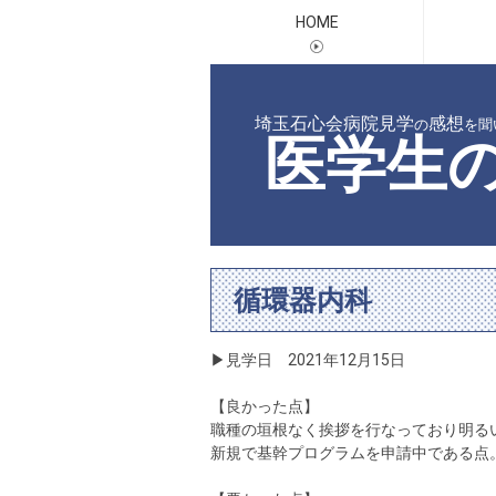
HOME
埼玉石心会病院見学
感想
の
を聞
医学生
循環器内科
▶見学日 2021年12月15日
【良かった点】
職種の垣根なく挨拶を行なっており明る
新規で基幹プログラムを申請中である点