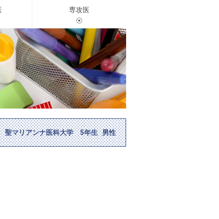
医
専攻医
聖マリアンナ医科大学 5年生 男性