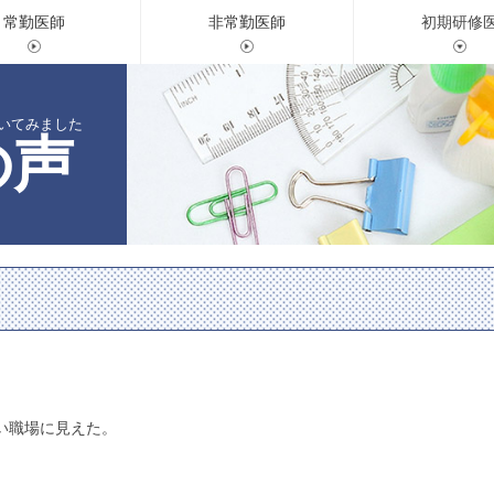
常勤医師
非常勤医師
初期研修
いてみました
の声
い職場に見えた。
。