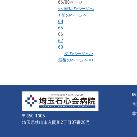
66/88ページ
<< 最初のページへ
< 前のページへ
64
65
66
67
68
次のページへ >
最後のページへ >>
医
常
非
〒350-1305
埼玉県狭山市入間川2丁目37番20号